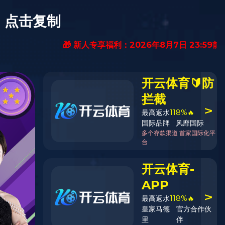
全国网点
乐鱼（中国）官方
合格证真伪查询