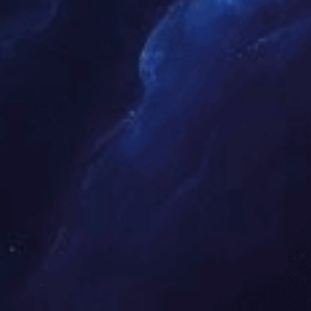
13省道、大广高速，其中308省道连接了河南与山东，打通
、开封、长垣一小时经济圈内，交通便利，地理位置优越。公
，拥有员工1100余人。中、高级职称技术人员25名，技师、高级
员管理人员的比例达90%以上。
造船门式起重机、QD型320t桥式起重机、QDY型74t冶金起重
重机、MH型32t电动葫芦门式起重机，各种型号单梁起重机、钢丝绳
年综合生产能力12500多台（套），2019年实现销售收入
炭、路桥、化工、造纸、造船等行业并出口到越南、印度、朝
门式起重机，因抗风性能强、稳定性好、质量可靠、节能环
车床300余台，碳硫分析仪、X光射线探伤仪、漆膜测厚仪等
国内外，建成自己的新技术、新产品开发中心...