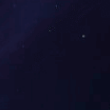
企业文化
资质荣誉