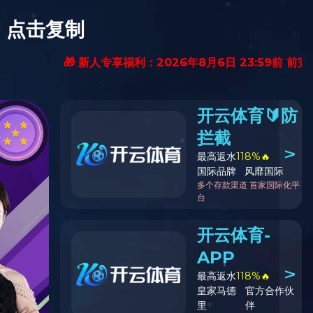
全国网点
乐鱼（中国）官方
合格证真伪查询