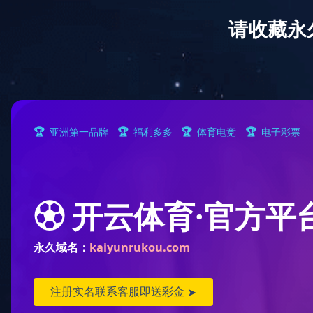
网站首页
关于乐鱼（中国）
产品世界
官方