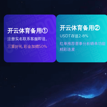
门式起重机
更多>>
防爆起重系列
更多>>
路桥系列
更多>>
造船系列
更多>>
电动葫芦
更多>>
其它
更多>>
联系电话：0373-8717678