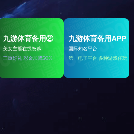
CD1、MD1电动葫芦
造船门式起重机