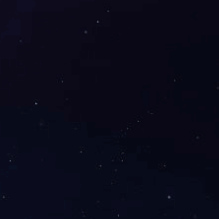
架桥机
路桥起重机
2
3
4
5
6
7
8
9
10
下一页
尾页