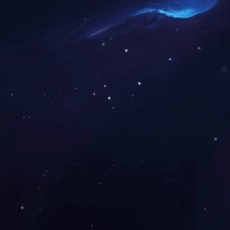
0373-8718966
销售热线：0373-2157771
0373-2157772/0373-2157775
0373-2157776/0373-2157779
地 址：河南省长垣县起重工
业园区华豫大道58号