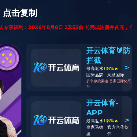
全国网点
乐鱼（中国）官方
合格证真伪查询