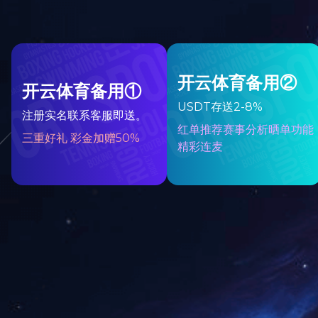
门式起重机
更多>>
H
防爆起重系列
更多>>
路桥系列
更多>>
造船系列
更多>>
电动葫芦
更多>>
MU
其它
更多>>
联系电话：0373-8717678