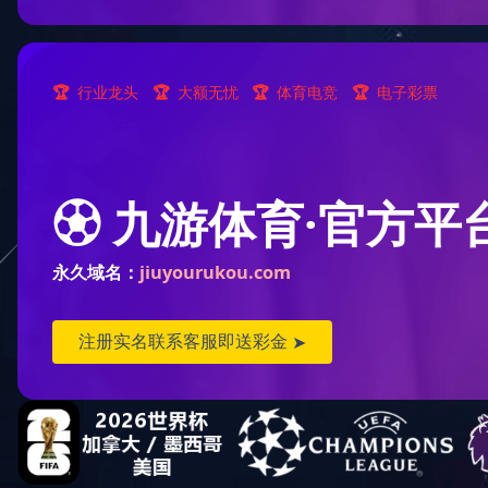
双梁起重
乐鱼网页版
更多>>
单梁起重机
更多>>
双梁起重机
更多>>